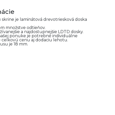
mácie
 skrine je laminátová drevotriesková doska
om množstve odtieňov.
ívanejšie a najdostupnejšie LDTD dosky.
našej ponuke je potrebné individuálne
 celkovú cenu aj dodaciu lehotu.
usu je 18 mm.