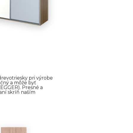
revotriesky pri výrobe
ačný a môže byť
EGGER). Presné a
ní skríň naším