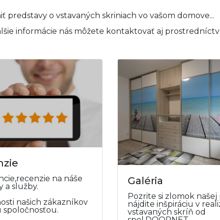
ť predstavy o vstavaných skriniach vo vašom domove...
alšie informácie nás môžete kontaktovať aj prostredníc
nzie
ncie,recenzie na náše
Galéria
 a služby.
Pozrite si zlomok našej
osti našich zákazníkov
nájdite inšpiráciu v real
u spoločnosťou.
vstavaných skríň od
spol.DOORNET