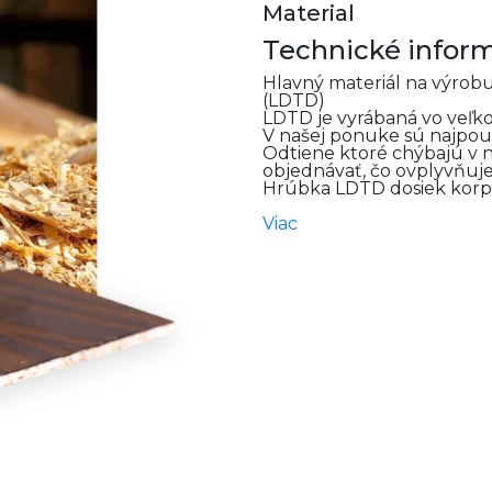
Material
Technické infor
Hlavný materiál na výrobu
(LDTD)
LDTD je vyrábaná vo veľk
V našej ponuke sú najpouž
Odtiene ktoré chýbajú v 
objednávať, čo ovplyvňuje
Hrúbka LDTD dosiek korp
Viac