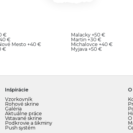
0 €
Malacky
+50 €
40 €
Martin
+30 €
Nové Mesto
+40 €
Michalovce
+40 €
0 €
Myjava
+50 €
Inšpirácie
O
Vzorkovník
K
Rohové skrine
P
Galéria
P
Aktuálne práce
Hi
Vstavané skrine
O
Podkrovie a šikminy
M
Push systém
C