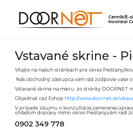
Cenník/E-
Novinka! C
Vstavané skrine - P
Vitajte na našich stránkach pre okres Piešťany
Náš obchodný zástupca vám rád zodpovie vaše ot
Vstavané skrine na mieru zo stránky DOORNET m
Objednať cez Eshop
http://www.doornet.sk/vstav
V prípade záujmu o konzultácie,zameranie,úpravy
ohľadom dopravy mimo okres Piešťany,vám radi zo
0902 349 778