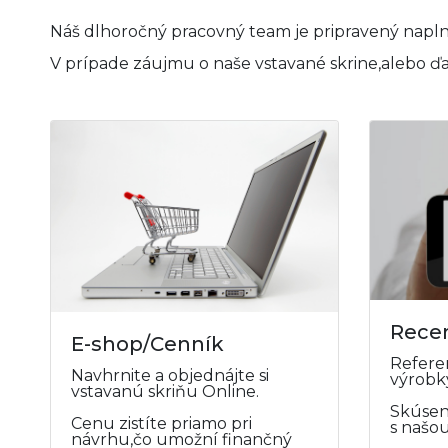
Náš dlhoročný pracovný team je pripravený naplni
V prípade záujmu o naše vstavané skrine,alebo ď
Rece
E-shop/Cenník
Refere
Navhrnite a objednájte si
výrobky
vstavanú skriňu Online.
Skúsen
Cenu zistíte priamo pri
s našo
návrhu,čo umožní finančný