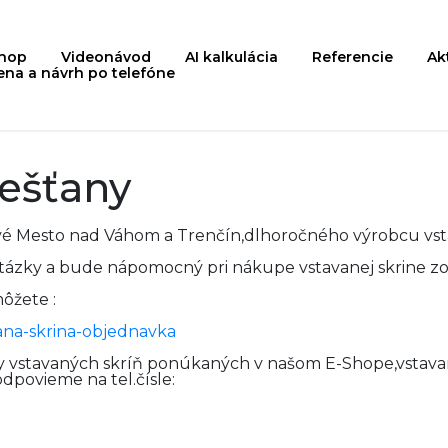
shop
Videonávod
AI kalkulácia
Referencie
Ak
ena a návrh po telefóne
iešťany
,Nové Mesto nad Váhom a Trenčín,dlhoročného výrobcu 
ázky a bude nápomocný pri nákupe vstavanej skrine zo
ôžete :
ana-skrina-objednavka
 vstavaných skríň ponúkaných v našom E-Shope,vstavané
dpovieme na tel.čísle: