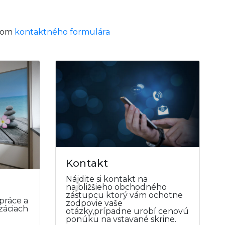
tvom
kontaktného formulára
Kontakt
Nájdite si kontakt na
najbližšieho obchodného
zástupcu ktorý vám ochotne
 práce a
zodpovie vaše
izáciach
otázky,prípadne urobí cenovú
ponúku na vstavané skrine.