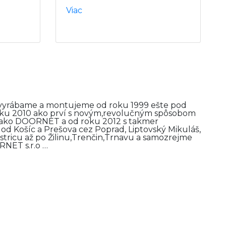
Viac
y vyrábame a montujeme od roku 1999 ešte pod
u 2010 ako prví s novým,revolučným spôsobom
) ako DOORNET a od roku 2012 s takmer
d Košíc a Prešova cez Poprad, Liptovský Mikuláš,
ricu až po Žilinu,Trenčin,Trnavu a samozrejme
RNET s.r.o …