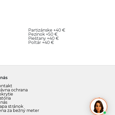
Partizánske
+40 €
Pezinok
+50 €
Piešťany
+40 €
Poltár
+40 €
 nás
ontakt
rávna ochrana
okrytie
stória
 nás
apa stránok
ena za bežný meter