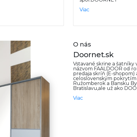
Viac
O nás
Doornet.sk
Vstavané skrine a šatník
názvom FAALDOOR od rok
predaja skríň (E-shopom
celoslovenským pokrytím o
Ružomberok a Bansku Byst
Bratislavu,ale už ako DOO
Viac