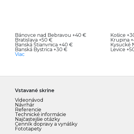
Bánovce nad Bebravou
+40 €
Košice
+3
Bratislava
+50 €
Krupina
+
Banská Štianvnica
+40 €
Kysucké 
Banská Bystrica
+30 €
Levice
+5
Viac
Vstavané skrine
Videonávod
Návrhár
Referencie
Technické informácie
Najčastejšie otázky
Cenník dopravy a vynášky
Fototapety